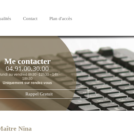
alités
Contact
Plan d'accès
Me contacter
04.91.00.30.00
lundi au vendred 8h30 -12h30 - 14h -
18h30
Uniquement sur rendez-vous
Rappel Gratuit
Maître Nina