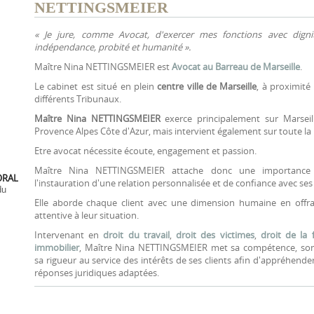
NETTINGSMEIER
« Je jure, comme Avocat, d'exercer mes fonctions avec dignit
indépendance, probité et humanité ».
Maître Nina NETTINGSMEIER est
Avocat au Barreau de Marseille
.
Le cabinet est situé en plein
centre ville de Marseille
, à proximit
différents Tribunaux.
Maître Nina NETTINGSMEIER
exerce principalement sur Marseill
Provence Alpes Côte d'Azur, mais intervient également sur toute la
Etre avocat nécessite écoute, engagement et passion.
Maître Nina NETTINGSMEIER attache donc une importance p
ORAL
l'instauration d'une relation personnalisée et de confiance avec ses 
du
Elle aborde chaque client avec une dimension humaine en offr
attentive à leur situation.
Intervenant en
droit du travail
,
droit des victimes
,
droit de la 
immobilier
, Maître Nina NETTINGSMEIER met sa compétence, son
sa rigueur au service des intérêts de ses clients afin d'appréhende
réponses juridiques adaptées.