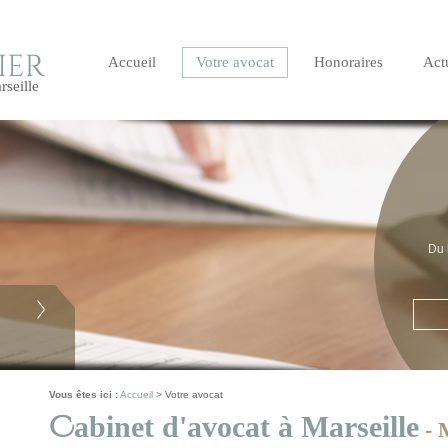
Accueil
Votre avocat
Honoraires
Actu
seille
Du 
te en
e texte
Vous êtes ici :
Accueil
>
Votre avocat
C
abinet d'avocat à Marseille
- 