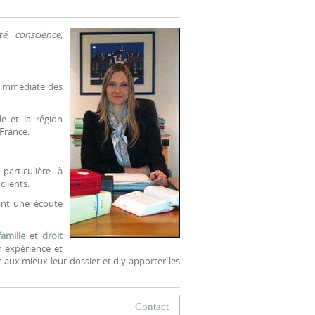
é, conscience,
é immédiate des
e et la région
 France.
articulière à
clients.
ant une écoute
famille
et
droit
 expérience et
r aux mieux leur dossier et d'y apporter les
Contact