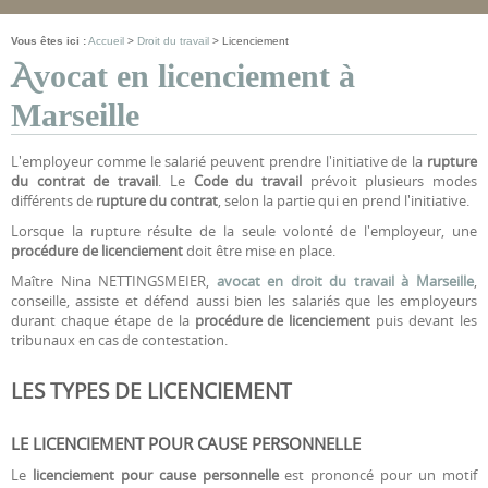
Vous êtes ici :
Accueil
>
Droit du travail
> Licenciement
A
vocat en licenciement à
Marseille
L'employeur comme le salarié peuvent prendre l'initiative de la
rupture
du contrat de travail
. Le
Code du travail
prévoit plusieurs modes
différents de
rupture du contrat
, selon la partie qui en prend l'initiative.
Droit des victimes
Lorsque la rupture résulte de la seule volonté de l'employeur, une
En savoir+
Texte en attente texte en attente texte en
procédure de licenciement
doit être mise en place.
attente texte en attente texte en attente texte
en attente texte en attente
Maître Nina NETTINGSMEIER,
avocat en droit du travail à Marseille
,
conseille, assiste et défend aussi bien les salariés que les employeurs
durant chaque étape de la
procédure de licenciement
puis devant les
tribunaux en cas de contestation.
LES TYPES DE LICENCIEMENT
LE LICENCIEMENT POUR CAUSE PERSONNELLE
Le
licenciement pour cause personnelle
est prononcé pour un motif