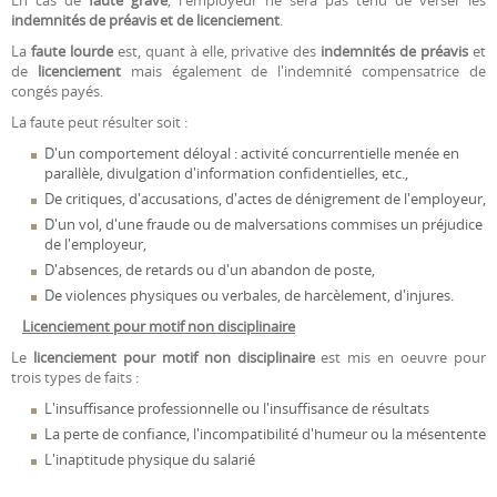
En cas de
faute grave
, l'employeur ne sera pas tenu de verser les
indemnités de préavis et de licenciement
.
La
faute lourde
est, quant à elle, privative des
indemnités de préavis
et
de
licenciement
mais également de l'indemnité compensatrice de
congés payés.
La faute peut résulter soit :
D'un comportement déloyal : activité concurrentielle menée en
parallèle, divulgation d'information confidentielles, etc.,
De critiques, d'accusations, d'actes de dénigrement de l'employeur,
D'un vol, d'une fraude ou de malversations commises un préjudice
de l'employeur,
D'absences, de retards ou d'un abandon de poste,
De violences physiques ou verbales, de harcèlement, d'injures.
Licenciement pour motif non disciplinaire
Le
licenciement pour motif non disciplinaire
est mis en oeuvre pour
trois types de faits :
L'insuffisance professionnelle ou l'insuffisance de résultats
La perte de confiance, l'incompatibilité d'humeur ou la mésentente
L'inaptitude physique du salarié